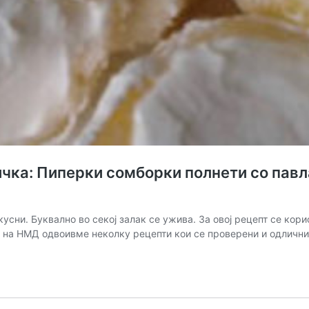
иичка: Пиперки сомборки полнети со пав
вкусни. Буквално во секој залак се yжива. За овој рецепт се к
те на НМД одвоивме неколку рецепти кои се проверени и одлични