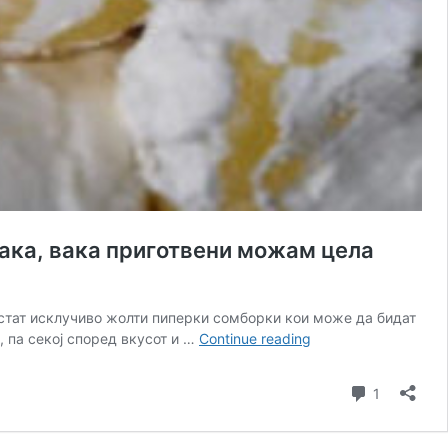
лака, вака приготвени можам цела
ористат исклучиво жолти пиперки сомборки кои може да бидат
Ова
, па секој според вкусот и …
Continue reading
ми
е
Comment
1
највкусното
мезе
за