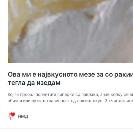
Ова ми е највкусното мезе за со рак
тегла да изедам
Кој ги пробал полнетите пиперки со павлака, знае колку се 
обични или лути, во зависност од вашиот вкус. За читатели
НМД