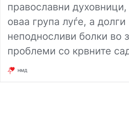
православни духовници, 
оваа група луѓе, а долги
неподносливи болки во з
проблеми со крвните са
НМД