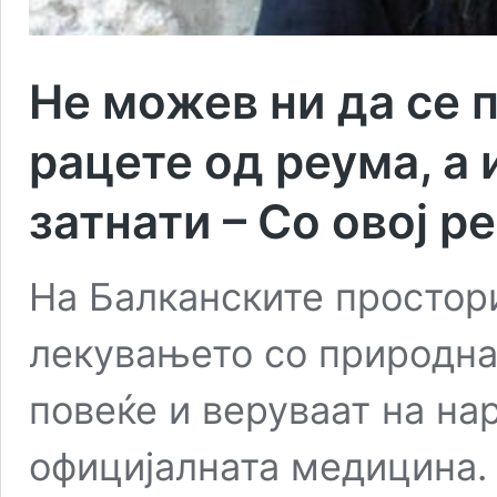
Не можев ни да се 
рацете од реума, а 
затнати – Со овој р
На Балканските простор
лекувањето со природна
повеќе и веруваат на на
официјалната медицина. 