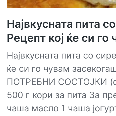
Највкусната пита с
Рецепт кој ќе си го
Највкусната пита со сир
ќе си го чувам засекога
ПОТРЕБНИ СОСТОЈКИ (се
500 г кори за пита За пре
чаша масло 1 чаша јогур