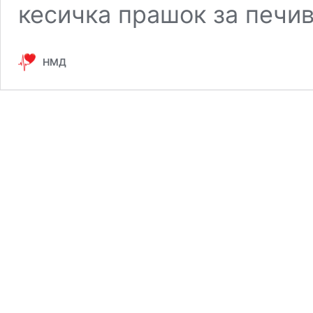
кесичка прашок за печи
НМД