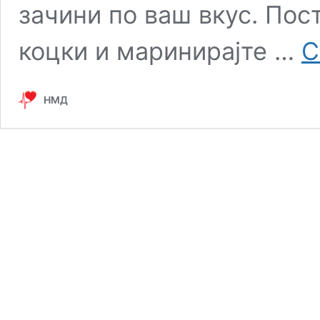
зачини по ваш вкус. Пост
коцки и маринирајте …
C
НМД