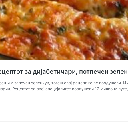
ептот за дијабетичари, потпечен зелен
ањи и запечен зеленчук, тогаш овој рецепт ќе ве воодушеви. Им
ории. Рецептот за овој специјалитет воодушеви 12 милиони луѓе, 