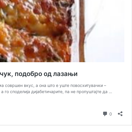
чук, подобро од лазањи
а совршен вкус, а она што е уште повосхитувачки –
а го споделија дијабетичарите, па не пропуштајте да …
Comment
0