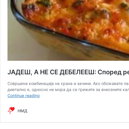
ЈАДЕШ, А НЕ СЕ ДЕБЕЛЕЕШ: Според рец
Совршена комбинација на храна и зачини. Ако обожавате лаз
диетално е, односно не мора да се грижите за внесените кал
ЈАДЕШ,
Continue reading
А
НЕ
НМД
СЕ
ДЕБЕЛЕЕШ:
Според