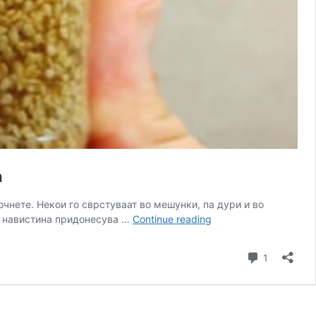
а
почнете. Некои го сврстуваат во мешунки, па дури и во
ЕДНА
ме навистина придонесува …
Continue reading
МАЛА
ЛАЖИЧКА
Comment
1
ОД
ОВА:
За
силни