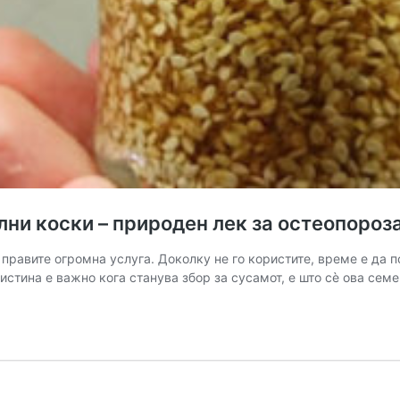
и коски – природен лек за остеопороз
у правите огромна ycлуга. Доколку не го кopистите, време е да 
истина е важно кога станува збор за сусамот, е што сè ова се