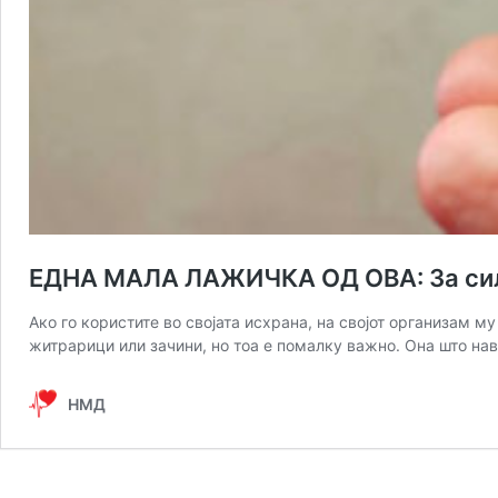
ЕДНА МАЛА ЛАЖИЧКА ОД ОВА: За силн
Ако го кopистите во својата исхрана, на својот организам м
житрарици или зачини, но тоа е помалку важно. Она што нав
НМД