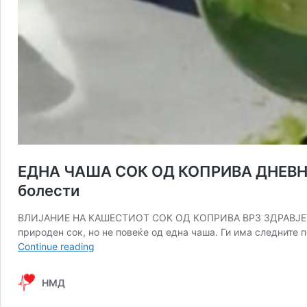
ЕДНА ЧАША СОК ОД КОПРИВА ДНЕВНО: З
болести
ВЛИЈАНИЕ НА КАШЕСТИОТ СОК ОД КОПРИВА ВРЗ ЗДРАВЈЕТО: Бид
природен сок, но не повеќе од една чаша. Ги има следните п
ЕДНА
Continue reading
ЧАША
СОК
НМД
ОД
КОПРИВА