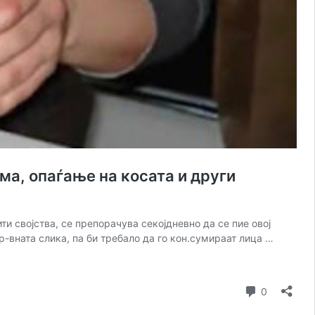
а, опаѓање на косата и други
својства, се препорачува секојдневно да се пие овој
кр-вната слика, па би требало да го кон.сумираат лица …
Comment
0