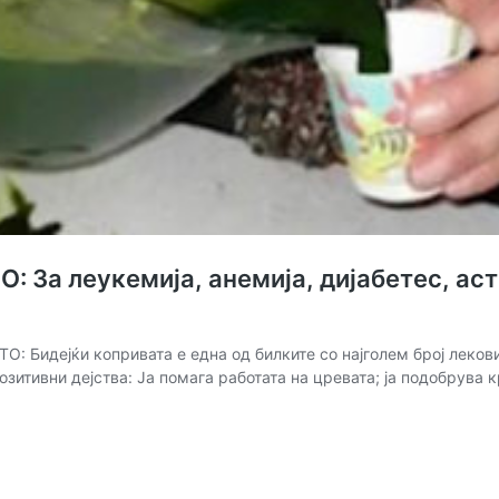
а леукемија, анемија, дијабетес, астм
ејќи копривата е една од билките со најголем број лековити 
озитивни дејства: Ја помага работата на цревата; ја подобрува 