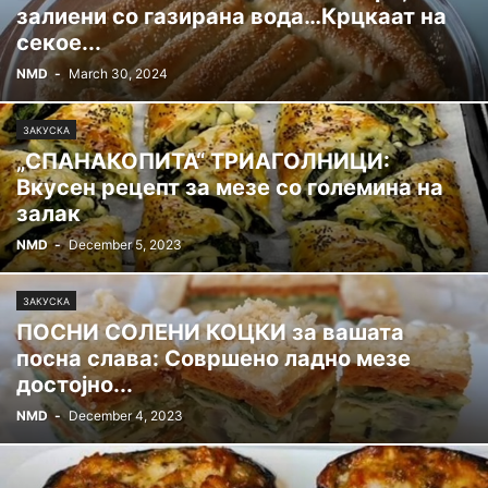
залиени со газирана вода…Крцкаат на
секое...
NMD
-
March 30, 2024
ЗАКУСКА
„СПАНАКОПИТА“ ТРИАГОЛНИЦИ:
Вкусен рецепт за мезе со големина на
залак
NMD
-
December 5, 2023
ЗАКУСКА
ПОСНИ СОЛЕНИ КОЦКИ за вашата
посна слава: Совршено ладно мезе
достојно...
NMD
-
December 4, 2023