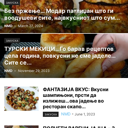
ЗАКУСКА
Без пржење… Модар патлиџан што ги
воодушеви сите, највкусниот што сум...
NMD
-
March 27, 2024
ЗАКУСКА
ТУРСКИ МЕКИЦИ…Го барав рецептов
цела година, повкусни не сме јаделе…
Сите се...
NMD
-
November 29, 2023
ФАНТАЗИЈА ВКУС: Вкусни
шампињони, прсти да
излижеш…ова јадење во
ресторан скапо...
NMD
-
June 1, 2023
ЗАКУСКА