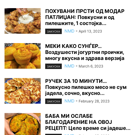
ПОХУВАНИ ПРСТИ ОД МОДАР
ПАТЛИЏАН: Повкусни и од
пилешките, 1 состојка...
NMD
-
April 13, 2023
ЗАКУСКА
МЕКИ КАКО СУНЃЕР…
Воздушести јогуртни проички,
многу вкусна и здрава верзија
NMD
-
March 6, 2023
ЗАКУСКА
РУЧЕК ЗА 10 МИНУТИ…
Повкусно пилешко месо не сум
јадела, сочно, вкусно...
NMD
-
February 28, 2023
ЗАКУСКА
БАБА МИ ОСЛАБЕ
БЛАГОДАРЕНИЕ НА ОВОЈ
РЕЦЕПТ: Цело време си јадеше...