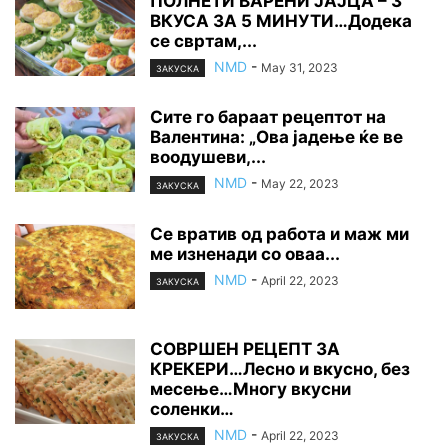
ПОЛНЕТИ ВАРЕНИ ЈАЈЦА – 3
ВКУСА ЗА 5 МИНУТИ…Додека
се свртам,...
NMD
-
May 31, 2023
ЗАКУСКА
Сите го бараат рецептот на
Валентина: „Ова јадење ќе ве
воодушеви,...
NMD
-
May 22, 2023
ЗАКУСКА
Се вратив од работа и маж ми
ме изненади со оваа...
NMD
-
April 22, 2023
ЗАКУСКА
СОВРШЕН РЕЦЕПТ ЗА
КРЕКЕРИ…Лесно и вкусно, без
месење…Многу вкусни
соленки…
NMD
-
April 22, 2023
ЗАКУСКА