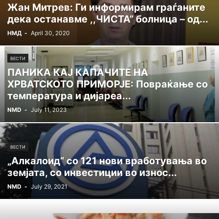
Жан Митрев: Ги информирам граѓаните
дека останавме ,,ЧИСТА” болница – од...
НМД
-
April 30, 2020
ВЕСТИ
ПАНИКА КАЈ КАПАЧИТЕ НА
ХРВАТСКОТО ПРИМОРЈЕ: Повраќање со
температура и дијареа...
NMD
-
July 11, 2023
ВЕСТИ
„Алкалоид“ со 121 нови вработувања во
земјата, со инвестиции во износ...
NMD
-
July 29, 2021