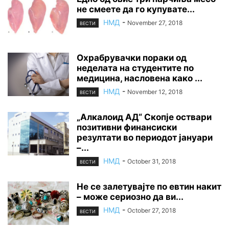
не смеете да го купувате...
НМД
-
November 27, 2018
ВЕСТИ
Охрабрувачки пораки од
неделата на студентите по
медицина, насловена како ...
НМД
-
November 12, 2018
ВЕСТИ
„Алкалоид АД“ Скопје оствари
позитивни финансиски
резултати во периодот јануари
–...
НМД
-
October 31, 2018
ВЕСТИ
Не се залетувајте по евтин накит
– може сериозно да ви...
НМД
-
October 27, 2018
ВЕСТИ