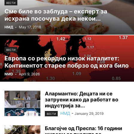
ВЕСТИ
Сме биле во заблуда – експерт за
исхрана посочува дека некои...
НМД
-
May 17, 2018
ВЕСТИ
Европа со рекордно низок наталитет:
Континентот старее побрзо од кога било
NMD
-
April 9, 2026
Алармантно: Децата ни се
затруени како да работат во
индустрија за...
НМД
-
January 29, 2019
ВЕСТИ
Благојче од Преспа: 16 години