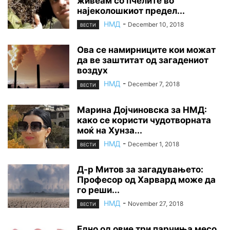
живеам со пчелите во
најеколошкиот предел...
НМД
-
December 10, 2018
ВЕСТИ
Ова се намирниците кои можат
да ве заштитат од загадениот
воздух
НМД
-
December 7, 2018
ВЕСТИ
Марина Дојчиновска за НМД:
како се користи чудотворната
моќ на Хунза...
НМД
-
December 1, 2018
ВЕСТИ
Д-р Митов за загадувањето:
Професор од Харвард може да
го реши...
НМД
-
November 27, 2018
ВЕСТИ
Едно од овие три парчиња месо