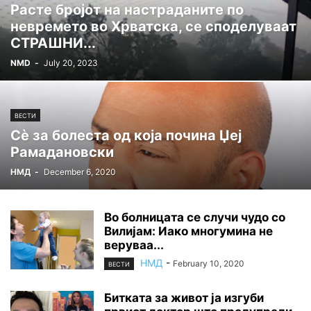
Расте бројот на настраданите по
невремето во Хрватска, се споделуваат
СТРАШНИ...
NMD
-
July 20, 2023
ВЕСТИ
Сè за болеста од која почина Џеј
Рамадановски
НМД
-
December 6, 2020
Во болницата се случи чудо со
Вилијам: Иако многумина не
веруваа...
НМД
-
February 10, 2020
ВЕСТИ
Битката за живот ја изгуби