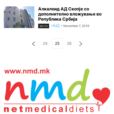
Алкалоид АД Скопје со
дополнително вложување во
Република Србија
НМД
-
November 7, 2019
ВЕСТИ
24
25
26