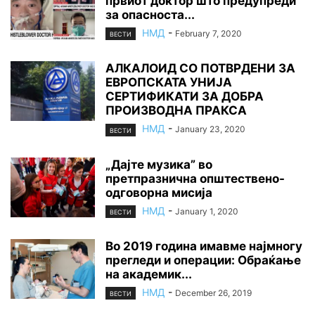
првиот доктор што предупреди
за опасноста...
НМД
-
February 7, 2020
ВЕСТИ
АЛКАЛОИД СО ПОТВРДЕНИ ЗА
ЕВРОПСКАТА УНИЈА
СЕРТИФИКАТИ ЗА ДОБРА
ПРОИЗВОДНА ПРАКСА
НМД
-
January 23, 2020
ВЕСТИ
„Дајте музика” во
претпразнична општествено-
одговорна мисија
НМД
-
January 1, 2020
ВЕСТИ
Во 2019 година имавме најмногу
прегледи и операции: Обраќање
на академик...
НМД
-
December 26, 2019
ВЕСТИ