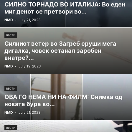
СИЛНО ТОРНАДО ВО ИТАЛИЈА: Во еден
миг денот се претвори во...
NMD
-
July 21, 2023
ВЕСТИ
Силниот ветер во Загреб сруши мега
дигалка, човек останал заробен
внатре?...
NMD
-
July 19, 2023
ВЕСТИ
ОВА ГО НЕМА НИ НА ФИЛМ: Снимка од
новата бура во...
NMD
-
July 21, 2023
ВЕСТИ