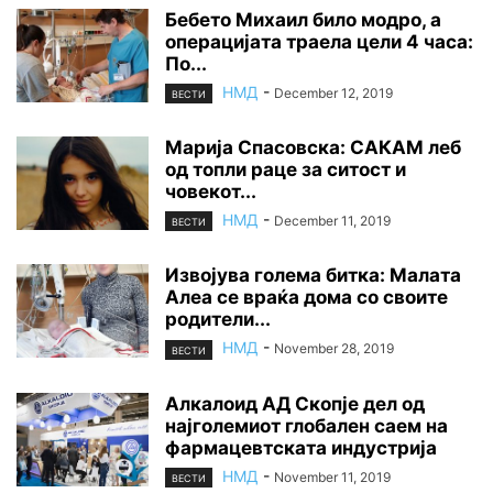
Бебето Михаил било модро, а
операцијата траела цели 4 часа:
По...
НМД
-
December 12, 2019
ВЕСТИ
Марија Спасовска: САКАМ леб
од топли раце за ситост и
човекот...
НМД
-
December 11, 2019
ВЕСТИ
Извојува голема битка: Малата
Алеа се враќа дома со своите
родители...
НМД
-
November 28, 2019
ВЕСТИ
Алкалоид АД Скопје дел од
најголемиот глобален саем на
фармацевтската индустрија
НМД
-
November 11, 2019
ВЕСТИ