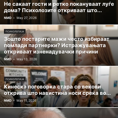
Не сакаат гости и ретко покануваат луѓе
дома? Психолозите откриваат што...
NMD
-
May 27, 2026
ПСИХОЛОГИЈА
Зошто постарите мажи често избираат
помлади партнерки? Истражувањата
откриваат изненадувачки причини
NMD
-
May 13, 2026
ПСИХОЛОГИЈА
Кинеска поговорка стара со векови
открива што навистина носи среќа во...
NMD
-
May 11, 2026