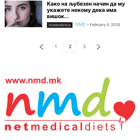
Како на љубезен начин да му
укажете некому дека има
вишок...
NMD
-
February 4, 2026
ПСИХОЛОГИЈА
1
2
3