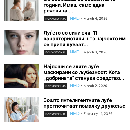
години. Имаш само една
реченица....
NMD
-
March 4, 2026
ПСИХОЛОГИЈА
Луѓето со сини очи: 11
карактеристики што најчесто им
се припишуваат...
NMD
-
March 3, 2026
ПСИХОЛОГИЈА
Најлоши се злите луѓе
маскирани со љубезност: Кога
„добрината“ станува средство...
NMD
-
March 2, 2026
ПСИХОЛОГИЈА
Зошто интелигентните луѓе
претпочитаат помалку дружење
NMD
-
February 11, 2026
ПСИХОЛОГИЈА