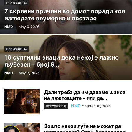
ПСИХОЛОГИЈА
7 скриени причини во домот поради кои
изгледате поуморно и постаро
NMD
-
May 6, 2026
ПСИХОЛОГИЈА
10 суптилни знаци дека некој е лажно
љубезен – број 6...
NMD
-
May 3, 2026
Дали треба да им даваме шанса
на лажговците – или да...
NMD
-
March 18, 2026
ПСИХОЛОГИЈА
Зошто некои луѓе не можат да