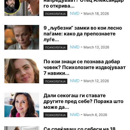
напредуваат? Отец Александар
го открива...
NMD
-
March 18, 2026
ПСИХОЛОГИЈА
9 „љубезни“ замки во кои лесно
паѓаме: како да препознаете
луѓе...
NMD
-
March 13, 2026
ПСИХОЛОГИЈА
По кои знаци се познава добар
човек? Психолозите издвојуваат
7 навики...
NMD
-
March 12, 2026
ПСИХОЛОГИЈА
Дали секогаш ги ставате
другите пред себе? Порака што
може да...
NMD
-
March 6, 2026
ПСИХОЛОГИЈА
Се среќаваш со себеси на 18