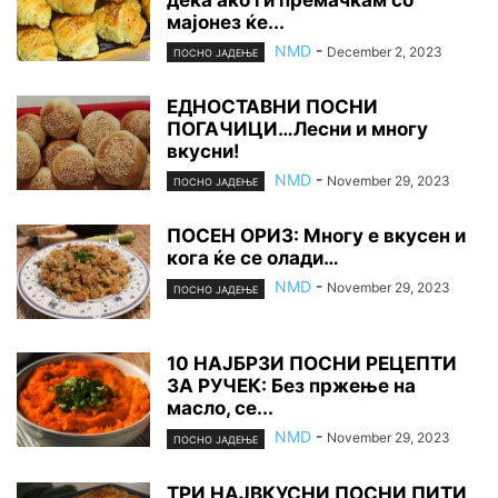
дека ако ги премачкам со
мајонез ќе...
NMD
-
December 2, 2023
ПОСНО ЈАДЕЊЕ
ЕДНОСТАВНИ ПОСНИ
ПОГАЧИЦИ…Лесни и многу
вкусни!
NMD
-
November 29, 2023
ПОСНО ЈАДЕЊЕ
ПОСЕН ОРИЗ: Многу е вкусен и
кога ќе се олади…
NMD
-
November 29, 2023
ПОСНО ЈАДЕЊЕ
10 НАЈБРЗИ ПОСНИ РЕЦЕПТИ
ЗА РУЧЕК: Без пржење на
масло, се...
NMD
-
November 29, 2023
ПОСНО ЈАДЕЊЕ
ТРИ НАЈВКУСНИ ПОСНИ ПИТИ