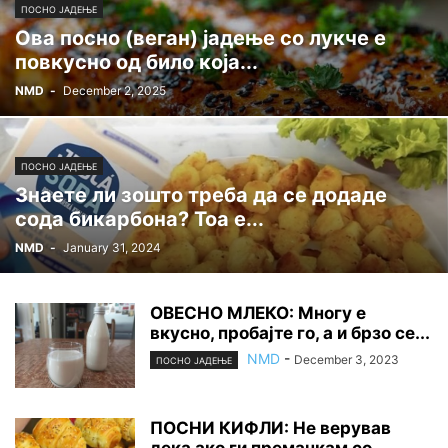
ПОСНО ЈАДЕЊЕ
Ова посно (веган) јадење со лукче е
повкусно од било која...
NMD
-
December 2, 2025
ПОСНО ЈАДЕЊЕ
Знаете ли зошто треба да се додаде
сода бикарбона? Тоа е...
NMD
-
January 31, 2024
ОВЕСНО МЛЕКО: Многу е
вкусно, пробајте го, а и брзо се...
NMD
-
December 3, 2023
ПОСНО ЈАДЕЊЕ
ПОСНИ КИФЛИ: Не верував