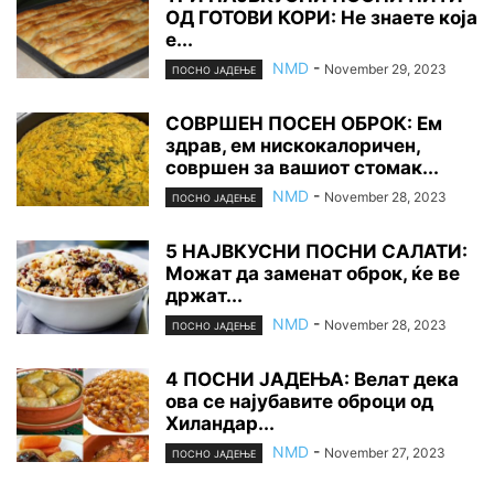
ОД ГОТОВИ КОРИ: Не знаете која
е...
NMD
-
November 29, 2023
ПОСНО ЈАДЕЊЕ
СОВРШЕН ПОСЕН ОБРОК: Ем
здрав, ем нискокалоричен,
совршен за вашиот стомак...
NMD
-
November 28, 2023
ПОСНО ЈАДЕЊЕ
5 НАЈВКУСНИ ПОСНИ САЛАТИ:
Можат да заменат оброк, ќе ве
држат...
NMD
-
November 28, 2023
ПОСНО ЈАДЕЊЕ
4 ПОСНИ ЈАДЕЊА: Велат дека
ова се најубавите оброци од
Хиландар...
NMD
-
November 27, 2023
ПОСНО ЈАДЕЊЕ