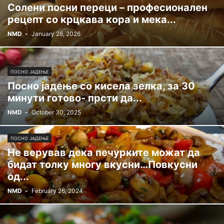
Солени посни переци – професионален
рецепт со крцкава кора и мека...
NMD
-
January 26, 2026
ПОСНО ЈАДЕЊЕ
Посно јадење со кисела зелка, за 30
минути готово- прсти да...
NMD
-
October 30, 2025
ПОСНО ЈАДЕЊЕ
Не верував дека печурките можат да
бидат толку многу вкусни…Повкусни
од...
NMD
-
February 26, 2024