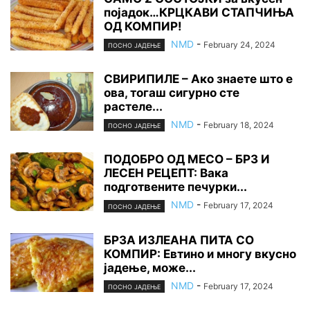
појадок…КРЦКАВИ СТАПЧИЊА
ОД КОМПИР!
NMD
-
February 24, 2024
ПОСНО ЈАДЕЊЕ
СВИРИПИЛЕ – Ако знаете што е
ова, тогаш сигурно сте
растеле...
NMD
-
February 18, 2024
ПОСНО ЈАДЕЊЕ
ПОДОБРО ОД МЕСО – БРЗ И
ЛЕСЕН РЕЦЕПТ: Вака
подготвените печурки...
NMD
-
February 17, 2024
ПОСНО ЈАДЕЊЕ
БРЗА ИЗЛЕАНА ПИТА СО
КОМПИР: Евтино и многу вкусно
јадење, може...
NMD
-
February 17, 2024
ПОСНО ЈАДЕЊЕ