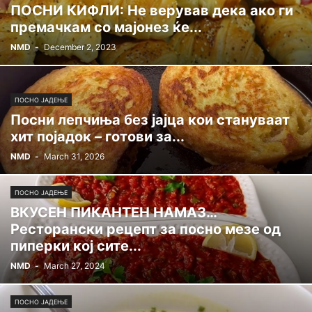
ПОСНИ КИФЛИ: Не верував дека ако ги
премачкам со мајонез ќе...
NMD
-
December 2, 2023
ПОСНО ЈАДЕЊЕ
Посни лепчиња без јајца кои стануваат
хит појадок – готови за...
NMD
-
March 31, 2026
ПОСНО ЈАДЕЊЕ
ВКУСЕН ПИКАНТЕН НАМАЗ…
Ресторански рецепт за посно мезе од
пиперки кој сите...
NMD
-
March 27, 2024
ПОСНО ЈАДЕЊЕ