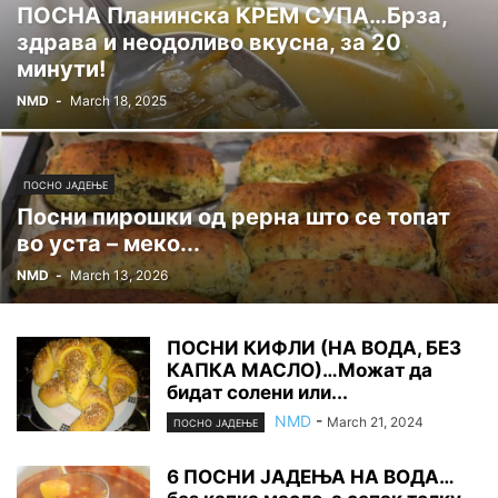
ПОСНА Планинска КРЕМ СУПА…Брза,
здрава и неодоливо вкусна, за 20
минути!
NMD
-
March 18, 2025
ПОСНО ЈАДЕЊЕ
Посни пирошки од рерна што се топат
во уста – меко...
NMD
-
March 13, 2026
ПОСНИ КИФЛИ (НА ВОДА, БЕЗ
КАПКА МАСЛО)…Можат да
бидат солени или...
NMD
-
March 21, 2024
ПОСНО ЈАДЕЊЕ
6 ПОСНИ ЈАДЕЊА НА ВОДА…