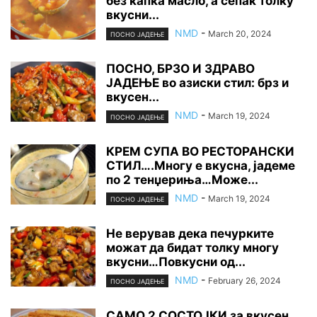
без капка масло, а сепак толку
вкусни...
NMD
-
March 20, 2024
ПОСНО ЈАДЕЊЕ
ПОСНО, БРЗО И ЗДРАВО
ЈАДЕЊЕ во азиски стил: брз и
вкусен...
NMD
-
March 19, 2024
ПОСНО ЈАДЕЊЕ
КРЕМ СУПА ВО РЕСТОРАНСКИ
СТИЛ….Многу е вкусна, јадеме
по 2 тенџериња…Може...
NMD
-
March 19, 2024
ПОСНО ЈАДЕЊЕ
Не верував дека печурките
можат да бидат толку многу
вкусни…Повкусни од...
NMD
-
February 26, 2024
ПОСНО ЈАДЕЊЕ
САМО 2 СОСТОЈКИ за вкусен