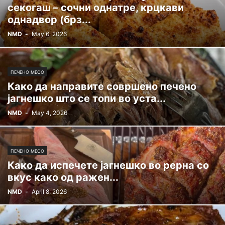
секогаш – сочни однатре, крцкави
однадвор (брз...
NMD
-
May 6, 2026
ПЕЧЕНО МЕСО
Како да направите совршено печено
јагнешко што се топи во уста...
NMD
-
May 4, 2026
ПЕЧЕНО МЕСО
Како да испечете јагнешко во рерна со
вкус како од ражен...
NMD
-
April 8, 2026