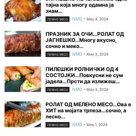
тајна која многу одамна ја
знам…
NMD
-
May 4, 2024
ПЕЧЕНО МЕСО
ПРАЗНИК ЗА ОЧИ…РОЛАТ ОД
ЈАГНЕШКО…Многу вкусно,
сочно и меко…
NMD
-
May 3, 2024
ПЕЧЕНО МЕСО
ПИЛЕШКИ РОЛНИЧКИ ОД 4
СОСТОЈКИ…Повкусни не сум
јадела…Прсти да излижеш…
NMD
-
May 3, 2024
ПЕЧЕНО МЕСО
РОЛАТ ОД МЕЛЕНО МЕСО…Ова е
ХИТ на мојата трпеза…сочно, а
лесно...
NMD
-
May 1, 2024
ПЕЧЕНО МЕСО