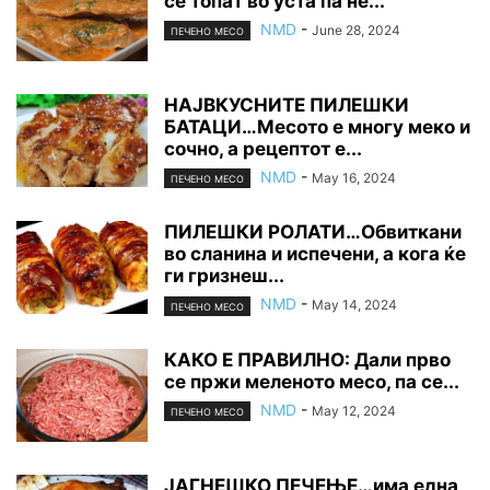
се топат во уста па не...
NMD
-
June 28, 2024
ПЕЧЕНО МЕСО
НАЈВКУСНИТЕ ПИЛЕШКИ
БАТАЦИ…Месото е многу меко и
сочно, а рецептот е...
NMD
-
May 16, 2024
ПЕЧЕНО МЕСО
ПИЛЕШКИ РОЛАТИ…Обвиткани
во сланина и испечени, а кога ќе
ги гризнеш...
NMD
-
May 14, 2024
ПЕЧЕНО МЕСО
КАКО Е ПРАВИЛНО: Дали прво
се пржи меленото месо, па се...
NMD
-
May 12, 2024
ПЕЧЕНО МЕСО
ЈАГНЕШКО ПЕЧЕЊЕ…има една