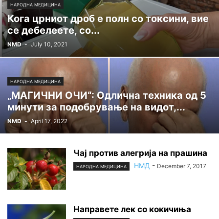
НАРОДНА МЕДИЦИНА
Кога црниот дроб е полн со тoксини, вие
се дебелеете, со...
NMD
-
July 10, 2021
НАРОДНА МЕДИЦИНА
„МАГИЧНИ ОЧИ“: Одлична техника од 5
минути за подобрување на видот,...
NMD
-
April 17, 2022
Чај против алегрија на прашина
НМД
-
December 7, 2017
НАРОДНА МЕДИЦИНА
Направете лек со кокичиња