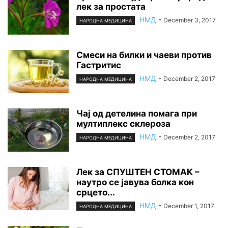
лек за простата
НМД
-
December 3, 2017
НАРОДНА МЕДИЦИНА
Смеси на билки и чаеви против
Гастритис
НМД
-
December 2, 2017
НАРОДНА МЕДИЦИНА
Чај од детелина помага при
мултиплекс склероза
НМД
-
December 2, 2017
НАРОДНА МЕДИЦИНА
Лек за СПУШТЕН СТОМАК –
наутро се јавува болка кон
срцето...
НМД
-
December 1, 2017
НАРОДНА МЕДИЦИНА