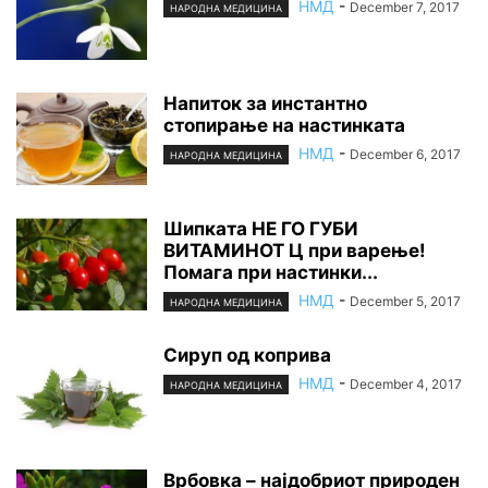
НМД
-
December 7, 2017
НАРОДНА МЕДИЦИНА
Напиток за инстантно
стопирање на настинката
НМД
-
December 6, 2017
НАРОДНА МЕДИЦИНА
Шипката НЕ ГО ГУБИ
ВИТАМИНОТ Ц при варење!
Помага при настинки...
НМД
-
December 5, 2017
НАРОДНА МЕДИЦИНА
Сируп од коприва
НМД
-
December 4, 2017
НАРОДНА МЕДИЦИНА
Врбовка – најдобриот природен