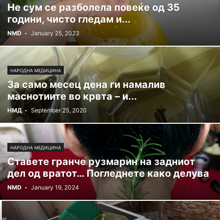
Не сум се разболела повеќе од 35
години, чисто гледам и...
NMD
-
January 25, 2023
НАРОДНА МЕДИЦИНА
За само месец дена ги намалив
маснотиите во крвта – и...
НМД
-
September 25, 2020
НАРОДНА МЕДИЦИНА
Ставете гранче рузмарин на задниот
дел од вратот… Погледнете како делува
NMD
-
January 19, 2024