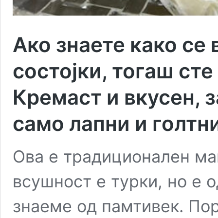
Ако знаете како се 
состојки, тогаш сте 
Кремаст и вкусен, за
само лапни и голтн
Ова е традиционален ма
всушност е турки, но е о
знаеме од памтивек. По