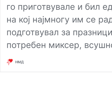
го приготвувале и бил е
на кој најмногу им се ра
подготвувал за празници.
потребен миксер, всушн
НМД