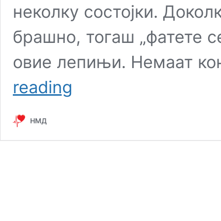
неколку состојки. Докол
брашно, тогаш „фатете се
овие лепињи. Немаат ко
Ако
reading
постите
ова
ќе
НМД
ви
биде
најубаво:
посни
пишии
кои
се
прават
со
1